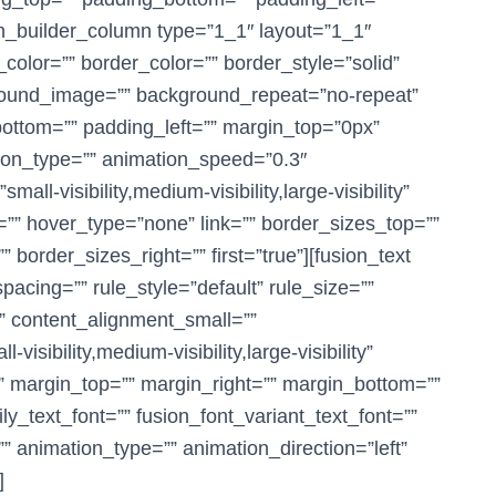
on_builder_column type=”1_1″ layout=”1_1″
color=”” border_color=”” border_style=”solid”
ground_image=”” background_repeat=”no-repeat”
ottom=”” padding_left=”” margin_top=”0px”
ion_type=”” animation_speed=”0.3″
all-visibility,medium-visibility,large-visibility”
=”” hover_type=”none” link=”” border_sizes_top=””
 border_sizes_right=”” first=”true”][fusion_text
cing=”” rule_style=”default” rule_size=””
” content_alignment_small=””
sibility,medium-visibility,large-visibility”
=”” margin_top=”” margin_right=”” margin_bottom=””
ly_text_font=”” fusion_font_variant_text_font=””
”” animation_type=”” animation_direction=”left”
]