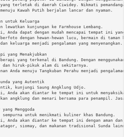
yang terletak di daerah Ciwidey. Nikmati pemandangan dan
menuju Kawah Putih berjalan lancar dan nyaman.

n untuk Keluarga

n lewatkan kunjungan ke Farmhouse Lembang. 

i, Anda dapat dengan mudah mencapai tempat ini yang mena
berfoto dengan hewan-hewan lucu, bermain di taman bermai
dan keluarga menjadi pengalaman yang menyenangkan.

pi yang Menakjubkan

berapi yang terkenal di Bandung. Dengan menggunakan jasa
 dan hiruk-pikuk alam di sekitarnya. 

nan Anda menuju Tangkuban Perahu menjadi pengalaman yang
unda yang Autentik

ntik, kunjungi Saung Angklung Udjo. 

i, Anda akan diantar ke tempat ini untuk menyaksikan per
kan angklung dan menari bersama para penampil. Jasa kami
 yang Menggoda

 sempurna untuk menikmati kuliner khas Bandung. 

i, Anda akan diantar ke tempat ini dengan aman dan nyama
atagor, siomay, dan makanan tradisional Sunda lainnya. J