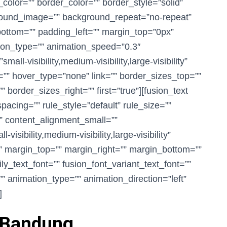
color=”” border_color=”” border_style=”solid”
ground_image=”” background_repeat=”no-repeat”
ottom=”” padding_left=”” margin_top=”0px”
ion_type=”” animation_speed=”0.3″
all-visibility,medium-visibility,large-visibility”
=”” hover_type=”none” link=”” border_sizes_top=””
 border_sizes_right=”” first=”true”][fusion_text
cing=”” rule_style=”default” rule_size=””
” content_alignment_small=””
sibility,medium-visibility,large-visibility”
=”” margin_top=”” margin_right=”” margin_bottom=””
ly_text_font=”” fusion_font_variant_text_font=””
”” animation_type=”” animation_direction=”left”
]
 Bandung