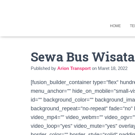
HOME
TE
Sewa Bus Wisata
Published by
Arion Transport
on
Maret 18, 2022
[fusion_builder_container type=”flex” hun
menu_anchor=”” hide_on_mobile=”small-visibil
id=”” background_color=”” background_ima
background_repeat=”no-repeat” fade=”no” 
video_mp4=”” video_webm=”” video_ogv=”” 
video_loop=”yes” video_mute=”yes” overla
border_color=”” border_style=”solid” paddi