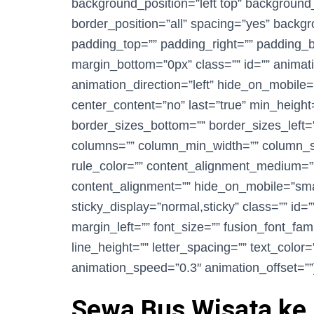
background_position=”left top” background_
border_position=”all” spacing=”yes” back
padding_top=”” padding_right=”” padding_b
margin_bottom=”0px” class=”” id=”” animat
animation_direction=”left” hide_on_mobile=”sm
center_content=”no” last=”true” min_height
border_sizes_bottom=”” border_sizes_left=””
columns=”” column_min_width=”” column_spa
rule_color=”” content_alignment_medium=”
content_alignment=”” hide_on_mobile=”small-vi
sticky_display=”normal,sticky” class=”” id
margin_left=”” font_size=”” fusion_font_fami
line_height=”” letter_spacing=”” text_color=
animation_speed=”0.3″ animation_offset=””
Sewa Bus Wisata ke