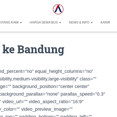
NTANG KAMI
HARGA SEWA BUS
NEWS & INFO
KARIR
 ke Bandung
dred_percent=”no” equal_height_columns=”no”
ity,medium-visibility,large-visibility” class=””
ge=”” background_position=”center center”
background_parallax=”none” parallax_speed=”0.3″
video_url=”” video_aspect_ratio=”16:9″
y_color=”” video_preview_image=””
ng_top=”” padding_bottom=”” padding_left=””