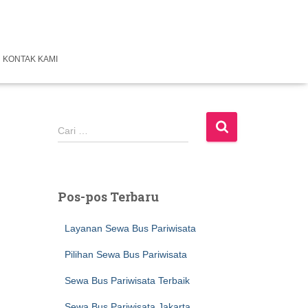
KONTAK KAMI
C
Cari …
a
r
i
u
Pos-pos Terbaru
n
t
Layanan Sewa Bus Pariwisata
u
k
Pilihan Sewa Bus Pariwisata
:
Sewa Bus Pariwisata Terbaik
Sewa Bus Pariwisata Jakarta