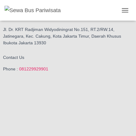
Get in touch
T
Location
O
G
Jl. Dr. KRT Radjiman Widyodiningrat No.151, RT.2/RW.14,
G
Jatinegara, Kec. Cakung, Kota Jakarta Timur, Daerah Khusus
L
Ibukota Jakarta 13930
E
N
A
Contact Us
V
I
Phone :
081229929901
G
A
S
I