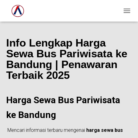
T
O
G
G
Info Lengkap Harga
L
E
Sewa Bus Pariwisata ke
N
A
Bandung | Penawaran
V
I
Terbaik 2025
G
A
S
I
Harga Sewa Bus Pariwisata
ke Bandung
Mencari informasi terbaru mengenai
harga sewa bus