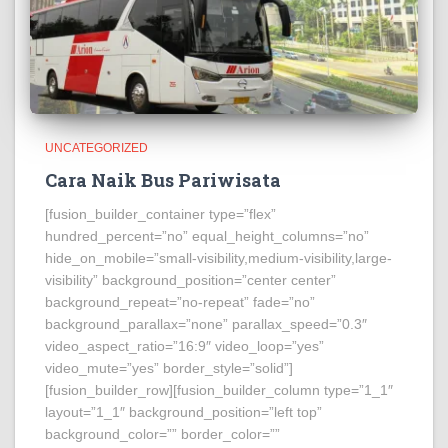
UNCATEGORIZED
Cara Naik Bus Pariwisata
[fusion_builder_container type=”flex”
hundred_percent=”no” equal_height_columns=”no”
hide_on_mobile=”small-visibility,medium-visibility,large-
visibility” background_position=”center center”
background_repeat=”no-repeat” fade=”no”
background_parallax=”none” parallax_speed=”0.3″
video_aspect_ratio=”16:9″ video_loop=”yes”
video_mute=”yes” border_style=”solid”]
[fusion_builder_row][fusion_builder_column type=”1_1″
layout=”1_1″ background_position=”left top”
background_color=”” border_color=””