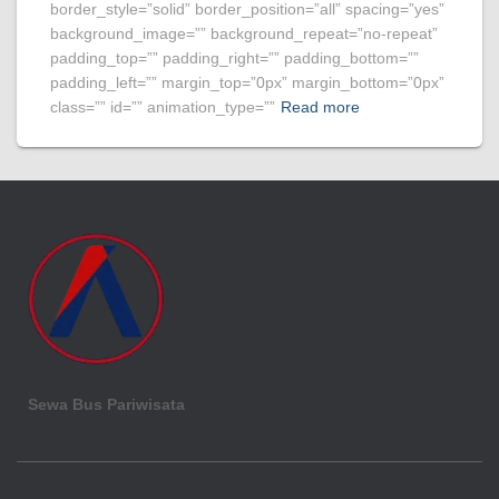
border_style=”solid” border_position=”all” spacing=”yes”
background_image=”” background_repeat=”no-repeat”
padding_top=”” padding_right=”” padding_bottom=””
padding_left=”” margin_top=”0px” margin_bottom=”0px”
class=”” id=”” animation_type=””
Read more
Sewa Bus Pariwisata