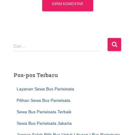
C
Cari …
a
r
i
u
Pos-pos Terbaru
n
t
Layanan Sewa Bus Pariwisata
u
k
Pilihan Sewa Bus Pariwisata
:
Sewa Bus Pariwisata Terbaik
Sewa Bus Pariwisata Jakarta
Jangan Salah Pilih Bus Untuk Liburan | Bus Pariwisata