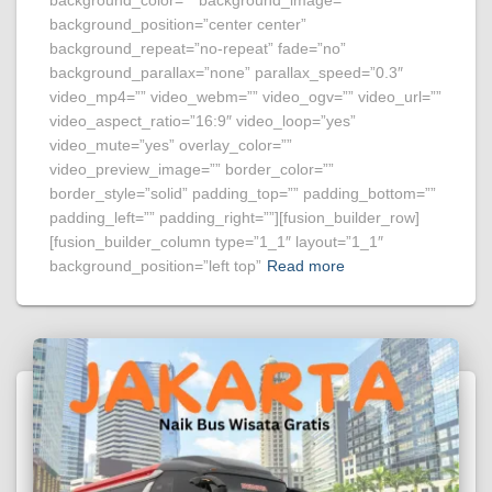
background_position=”center center”
background_repeat=”no-repeat” fade=”no”
background_parallax=”none” parallax_speed=”0.3″
video_mp4=”” video_webm=”” video_ogv=”” video_url=””
video_aspect_ratio=”16:9″ video_loop=”yes”
video_mute=”yes” overlay_color=””
video_preview_image=”” border_color=””
border_style=”solid” padding_top=”” padding_bottom=””
padding_left=”” padding_right=””][fusion_builder_row]
[fusion_builder_column type=”1_1″ layout=”1_1″
background_position=”left top”
Read more