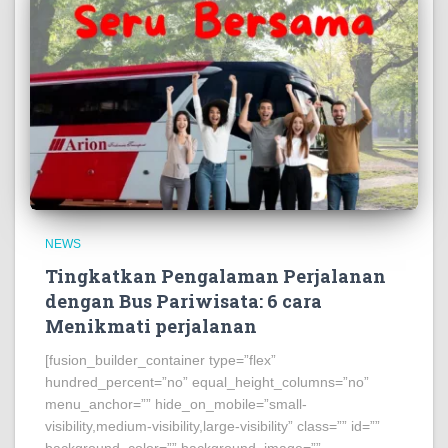
NEWS
Tingkatkan Pengalaman Perjalanan
dengan Bus Pariwisata: 6 cara
Menikmati perjalanan
[fusion_builder_container type=”flex”
hundred_percent=”no” equal_height_columns=”no”
menu_anchor=”” hide_on_mobile=”small-
visibility,medium-visibility,large-visibility” class=”” id=””
background_color=”” background_image=””