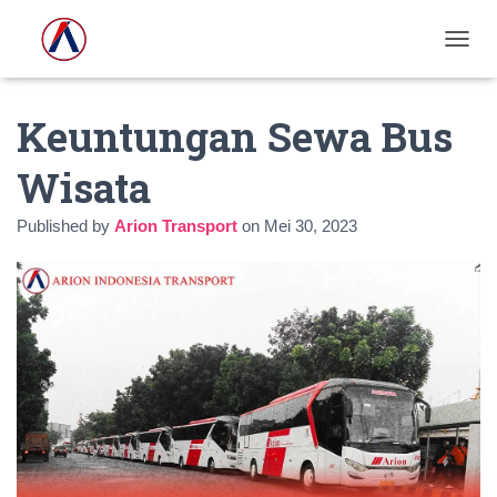
T
O
G
Keuntungan Sewa Bus
G
L
E
Wisata
N
A
Published by
Arion Transport
on
Mei 30, 2023
V
I
G
A
S
I