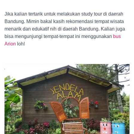
Jika kalian tertarik untuk melakukan study tour di daerah
Bandung. Mimin bakal kasih rekomendasi tempat wisata
menarik dan edukatif nih di daerah Bandung. Kalian juga
bisa mengunjungi tempat-tempat ini menggunakan
bus
Arion
loh!