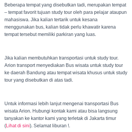
Beberapa tempat yang disebutkan tadi, merupakan tempat
– tempat favorit tujuan study tour oleh para pelajar ataupun
mahasiswa. Jika kalian tertarik untuk kesana
menggunakan bus, kalian tidak perlu khawatir karena
tempat tersebut memiliki parkiran yang luas.
Jika kalian membutuhkan transportasi untuk study tour.
Arion transport menyediakan Bus wisata untuk study tour
ke daerah Bandung atau tempat wisata khusus untuk study
tour yang disebutkan di atas tadi.
Untuk informasi lebih lanjut mengenai transportasi Bus
wisata Arion. Hubungi kontak kami atau bisa langsung
tanyakan ke kantor kami yang terletak di Jakarta timur
(
Lihat di sini
). Selamat liburan !.