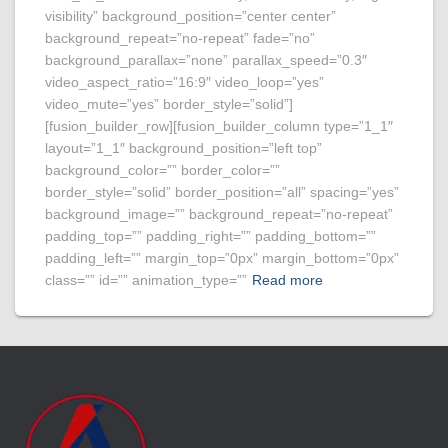
visibility” background_position=”center center”
background_repeat=”no-repeat” fade=”no”
background_parallax=”none” parallax_speed=”0.3″
video_aspect_ratio=”16:9″ video_loop=”yes”
video_mute=”yes” border_style=”solid”]
[fusion_builder_row][fusion_builder_column type=”1_1″
layout=”1_1″ background_position=”left top”
background_color=”” border_color=””
border_style=”solid” border_position=”all” spacing=”yes”
background_image=”” background_repeat=”no-repeat”
padding_top=”” padding_right=”” padding_bottom=””
padding_left=”” margin_top=”0px” margin_bottom=”0px”
class=”” id=”” animation_type=””
Read more