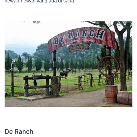
hewan-hewan yang ada di sana.
De Ranch