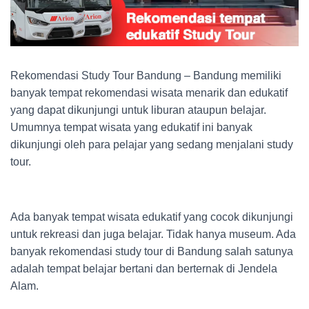
Rekomendasi Study Tour Bandung – Bandung memiliki
banyak tempat rekomendasi wisata menarik dan edukatif
yang dapat dikunjungi untuk liburan ataupun belajar.
Umumnya tempat wisata yang edukatif ini banyak
dikunjungi oleh para pelajar yang sedang menjalani study
tour.
Ada banyak tempat wisata edukatif yang cocok dikunjungi
untuk rekreasi dan juga belajar. Tidak hanya museum. Ada
banyak rekomendasi study tour di Bandung salah satunya
adalah tempat belajar bertani dan berternak di Jendela
Alam.