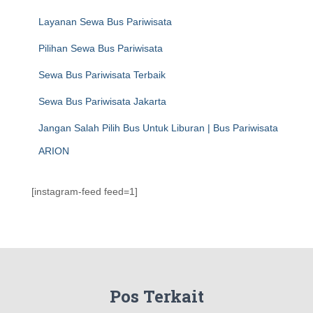
t
Layanan Sewa Bus Pariwisata
u
k
Pilihan Sewa Bus Pariwisata
:
Sewa Bus Pariwisata Terbaik
Sewa Bus Pariwisata Jakarta
Jangan Salah Pilih Bus Untuk Liburan | Bus Pariwisata
ARION
[instagram-feed feed=1]
Pos Terkait