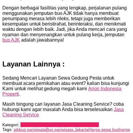
Dengan berbagai fasilitas yang lengkap, perjalanan pulang
menggunakan jemputan bus AJK tidak hanya membuat
penumpang merasa lebih rileks, tetapi juga memberikan
kesempatan untuk beristirahat, berinteraksi, dan menikmati
waktu dengan lebih baik. Jadi, jika Anda mencari cara yang
nyaman dan menyenangkan untuk pulang kerja, jemputan
bus AJK
adalah jawabannya!
Layanan Lainnya :
Sedang Mencari Layanan Sewa Gedung Pesta untuk
membuat acara pernikahan atau event? kalian bisa kunjungi
Kami untuk melihat gedung megah kami
Arion Indonesia
Properti
.
Masih bingung cari layanan Jasa Cleaning Service? coba
hubungi kami agar masalah Anda bisa terselesaikan
Jasa
Cleaning Service
Kategori:
Blog
bus wisata medium
News
Transportasi
Tags:
ajk
bus pariwisata
Bus pariwisata Jakarta
Harga sewa bus
harga