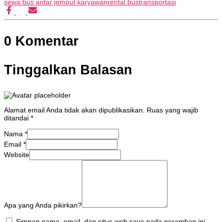
sewa bus antar jemput karyawan
rental bus
transportasi
0 Komentar
Tinggalkan Balasan
Alamat email Anda tidak akan dipublikasikan.
Ruas yang wajib
ditandai
*
Nama
*
Email
*
Website
Apa yang Anda pikirkan?
Simpan nama, email, dan situs web saya pada peramban ini