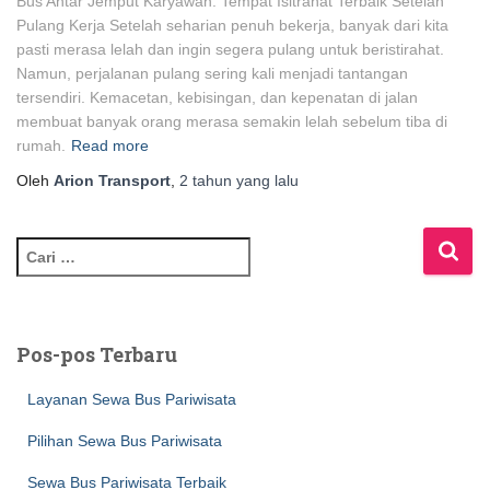
Bus Antar Jemput Karyawan: Tempat Isitrahat Terbaik Setelah
Pulang Kerja Setelah seharian penuh bekerja, banyak dari kita
pasti merasa lelah dan ingin segera pulang untuk beristirahat.
Namun, perjalanan pulang sering kali menjadi tantangan
tersendiri. Kemacetan, kebisingan, dan kepenatan di jalan
membuat banyak orang merasa semakin lelah sebelum tiba di
rumah.
Read more
Oleh
Arion Transport
,
2 tahun
yang lalu
C
a
r
i
u
Pos-pos Terbaru
n
t
Layanan Sewa Bus Pariwisata
u
k
Pilihan Sewa Bus Pariwisata
:
Sewa Bus Pariwisata Terbaik