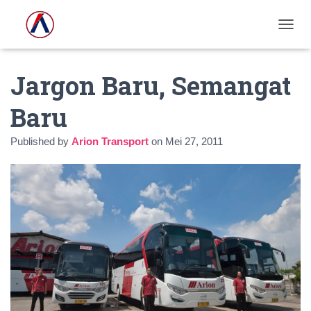
T
O
G
Jargon Baru, Semangat
G
L
E
Baru
N
A
Published by
Arion Transport
on
Mei 27, 2011
V
I
G
A
S
I