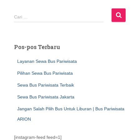
C
Cari …
a
r
i
u
Pos-pos Terbaru
n
t
Layanan Sewa Bus Pariwisata
u
k
Pilihan Sewa Bus Pariwisata
:
Sewa Bus Pariwisata Terbaik
Sewa Bus Pariwisata Jakarta
Jangan Salah Pilih Bus Untuk Liburan | Bus Pariwisata
ARION
[instagram-feed feed=1]