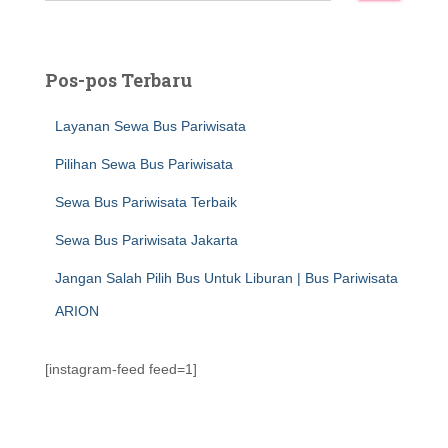
r
i
u
Pos-pos Terbaru
n
t
Layanan Sewa Bus Pariwisata
u
k
Pilihan Sewa Bus Pariwisata
:
Sewa Bus Pariwisata Terbaik
Sewa Bus Pariwisata Jakarta
Jangan Salah Pilih Bus Untuk Liburan | Bus Pariwisata
ARION
[instagram-feed feed=1]