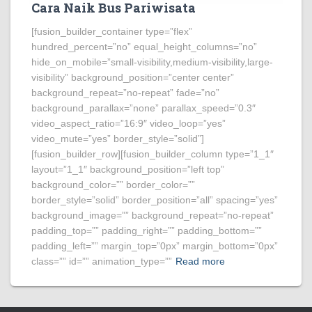
Cara Naik Bus Pariwisata
[fusion_builder_container type=”flex”
hundred_percent=”no” equal_height_columns=”no”
hide_on_mobile=”small-visibility,medium-visibility,large-
visibility” background_position=”center center”
background_repeat=”no-repeat” fade=”no”
background_parallax=”none” parallax_speed=”0.3″
video_aspect_ratio=”16:9″ video_loop=”yes”
video_mute=”yes” border_style=”solid”]
[fusion_builder_row][fusion_builder_column type=”1_1″
layout=”1_1″ background_position=”left top”
background_color=”” border_color=””
border_style=”solid” border_position=”all” spacing=”yes”
background_image=”” background_repeat=”no-repeat”
padding_top=”” padding_right=”” padding_bottom=””
padding_left=”” margin_top=”0px” margin_bottom=”0px”
class=”” id=”” animation_type=””
Read more