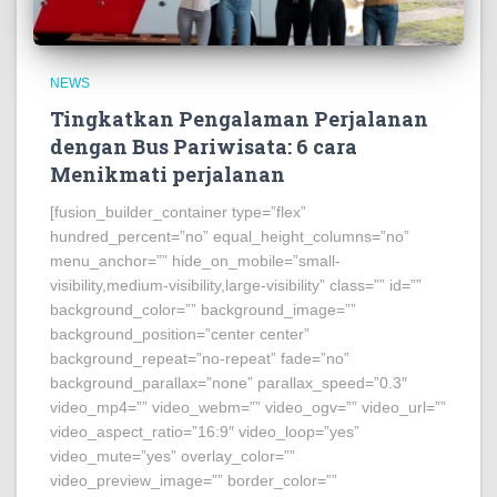
NEWS
Tingkatkan Pengalaman Perjalanan
dengan Bus Pariwisata: 6 cara
Menikmati perjalanan
[fusion_builder_container type=”flex”
hundred_percent=”no” equal_height_columns=”no”
menu_anchor=”” hide_on_mobile=”small-
visibility,medium-visibility,large-visibility” class=”” id=””
background_color=”” background_image=””
background_position=”center center”
background_repeat=”no-repeat” fade=”no”
background_parallax=”none” parallax_speed=”0.3″
video_mp4=”” video_webm=”” video_ogv=”” video_url=””
video_aspect_ratio=”16:9″ video_loop=”yes”
video_mute=”yes” overlay_color=””
video_preview_image=”” border_color=””