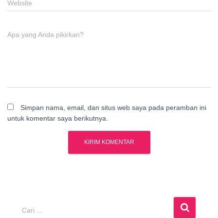
Website
Apa yang Anda pikirkan?
Simpan nama, email, dan situs web saya pada peramban ini
untuk komentar saya berikutnya.
C
Cari …
a