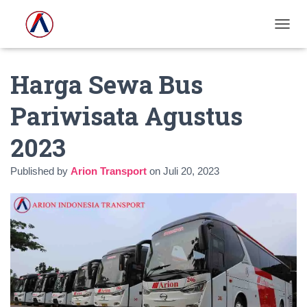
T
O
G
Harga Sewa Bus
G
L
E
Pariwisata Agustus
N
A
2023
V
I
G
Published by
Arion Transport
on
Juli 20, 2023
A
S
I