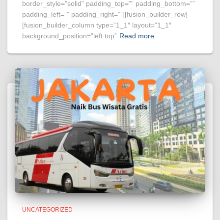
border_style=”solid” padding_top=”” padding_bottom=””
padding_left=”” padding_right=””][fusion_builder_row]
[fusion_builder_column type=”1_1″ layout=”1_1″
background_position=”left top”
Read more
UNCATEGORIZED