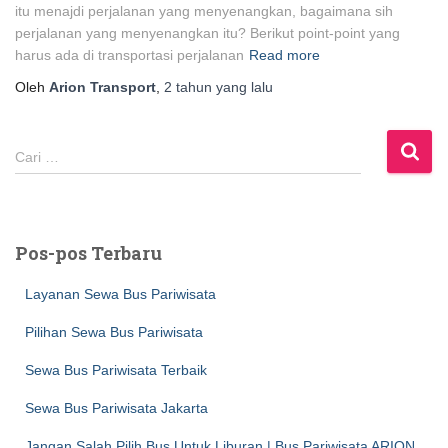
itu menajdi perjalanan yang menyenangkan, bagaimana sih
perjalanan yang menyenangkan itu? Berikut point-point yang
harus ada di transportasi perjalanan
Read more
Oleh
Arion Transport
,
2 tahun
yang lalu
C
Cari …
a
r
i
u
Pos-pos Terbaru
n
t
Layanan Sewa Bus Pariwisata
u
k
Pilihan Sewa Bus Pariwisata
:
Sewa Bus Pariwisata Terbaik
Sewa Bus Pariwisata Jakarta
Jangan Salah Pilih Bus Untuk Liburan | Bus Pariwisata ARION