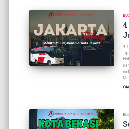
BU
4
J
4 T
Tip
Hai
per
ini
Men
Ol
BL
S