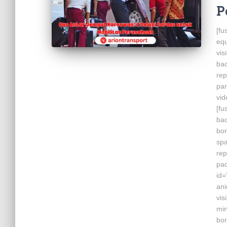
P
[fu
equ
vis
bac
rep
par
vid
[fu
bac
bor
sp
rep
pad
id=
ani
vis
min
bor