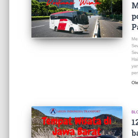
M
p
P
Men
Sew
Sew
Hai
yan
pen
Ol
BL
1
b