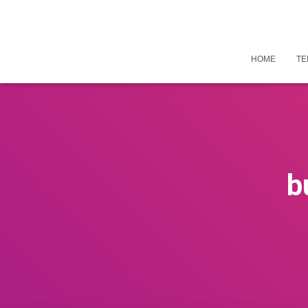
HOME
TE
b