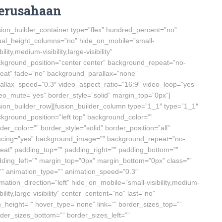
erusahaan
sion_builder_container type=”flex” hundred_percent=”no”
al_height_columns=”no” hide_on_mobile=”small-
ibility,medium-visibility,large-visibility”
kground_position=”center center” background_repeat=”no-
eat” fade=”no” background_parallax=”none”
allax_speed=”0.3″ video_aspect_ratio=”16:9″ video_loop=”yes”
eo_mute=”yes” border_style=”solid” margin_top=”0px”]
sion_builder_row][fusion_builder_column type=”1_1″ type=”1_1″
kground_position=”left top” background_color=””
der_color=”” border_style=”solid” border_position=”all”
acing=”yes” background_image=”” background_repeat=”no-
eat” padding_top=”” padding_right=”” padding_bottom=””
ding_left=”” margin_top=”0px” margin_bottom=”0px” class=””
”” animation_type=”” animation_speed=”0.3″
mation_direction=”left” hide_on_mobile=”small-visibility,medium-
ibility,large-visibility” center_content=”no” last=”no”
_height=”” hover_type=”none” link=”” border_sizes_top=””
der_sizes_bottom=”” border_sizes_left=””