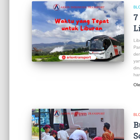
BL
7
L
Lib
Pan
den
yan
din
har
Ol
BL
B
S