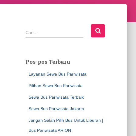
C
Cari …
a
r
i
u
Pos-pos Terbaru
n
t
Layanan Sewa Bus Pariwisata
u
k
Pilihan Sewa Bus Pariwisata
:
Sewa Bus Pariwisata Terbaik
Sewa Bus Pariwisata Jakarta
Jangan Salah Pilih Bus Untuk Liburan |
Bus Pariwisata ARION