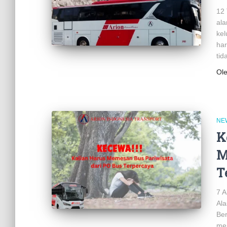
12 
ala
kel
har
tid
Ol
NE
K
M
T
7 A
Ala
Ber
mer