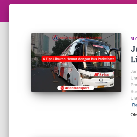
BL
J
L
Jan
Unt
Pra
Bus
Unt
Re
Ol