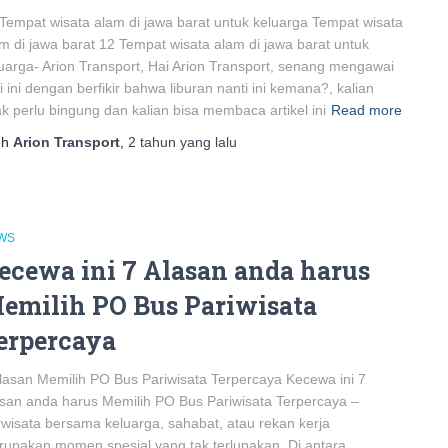
Tempat wisata alam di jawa barat untuk keluarga Tempat wisata
m di jawa barat 12 Tempat wisata alam di jawa barat untuk
uarga- Arion Transport, Hai Arion Transport, senang mengawai
i ini dengan berfikir bahwa liburan nanti ini kemana?, kalian
ak perlu bingung dan kalian bisa membaca artikel ini
Read more
eh
Arion Transport
,
2 tahun
yang lalu
WS
ecewa ini 7 Alasan anda harus
emilih PO Bus Pariwisata
erpercaya
lasan Memilih PO Bus Pariwisata Terpercaya Kecewa ini 7
san anda harus Memilih PO Bus Pariwisata Terpercaya –
wisata bersama keluarga, sahabat, atau rekan kerja
upakan momen spesial yang tak terlupakan. Di antara