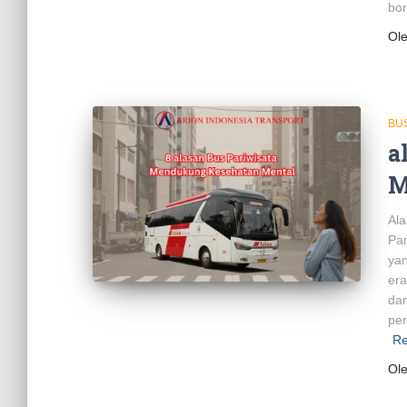
bor
Ol
BU
a
M
Ala
Par
yan
era
dan
per
Re
Ol