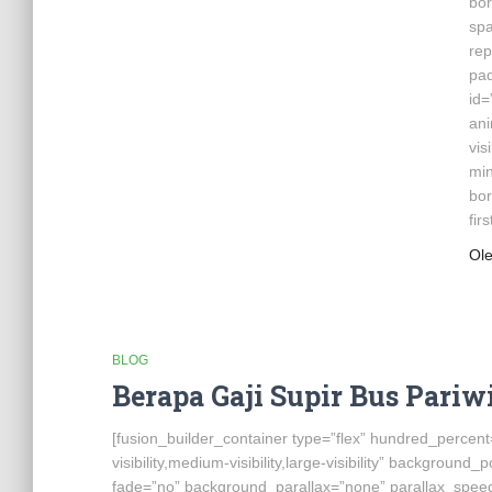
bor
sp
rep
pad
id=
ani
vis
min
bor
fir
Ol
BLOG
Berapa Gaji Supir Bus Pariwi
[fusion_builder_container type=”flex” hundred_perce
visibility,medium-visibility,large-visibility” backgrou
fade=”no” background_parallax=”none” parallax_speed