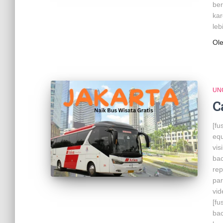
ber
ka
leb
Ol
UN
C
[fu
equ
vis
bac
rep
par
vid
[fu
bac