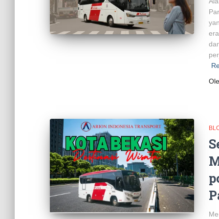
Ala
Par
yan
era
dan
per
Re
Ol
BL
S
M
p
P
Men