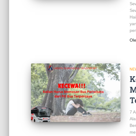
Sew
Sew
Hai
yan
pen
Ol
NE
K
M
T
7 A
Ala
Ber
mer