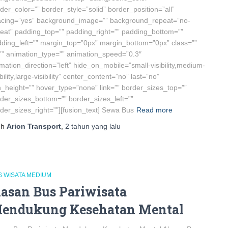
der_color=”” border_style=”solid” border_position=”all”
acing=”yes” background_image=”” background_repeat=”no-
eat” padding_top=”” padding_right=”” padding_bottom=””
ding_left=”” margin_top=”0px” margin_bottom=”0px” class=””
”” animation_type=”” animation_speed=”0.3″
mation_direction=”left” hide_on_mobile=”small-visibility,medium-
ibility,large-visibility” center_content=”no” last=”no”
_height=”” hover_type=”none” link=”” border_sizes_top=””
der_sizes_bottom=”” border_sizes_left=””
der_sizes_right=””][fusion_text] Sewa Bus
Read more
eh
Arion Transport
,
2 tahun
yang lalu
S WISATA MEDIUM
lasan Bus Pariwisata
endukung Kesehatan Mental