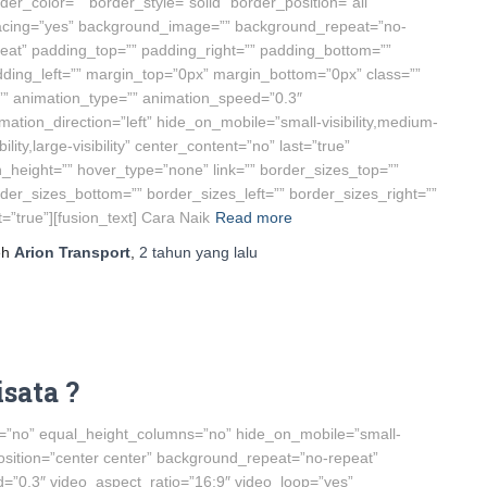
der_color=”” border_style=”solid” border_position=”all”
acing=”yes” background_image=”” background_repeat=”no-
eat” padding_top=”” padding_right=”” padding_bottom=””
ding_left=”” margin_top=”0px” margin_bottom=”0px” class=””
”” animation_type=”” animation_speed=”0.3″
mation_direction=”left” hide_on_mobile=”small-visibility,medium-
ibility,large-visibility” center_content=”no” last=”true”
_height=”” hover_type=”none” link=”” border_sizes_top=””
der_sizes_bottom=”” border_sizes_left=”” border_sizes_right=””
st=”true”][fusion_text] Cara Naik
Read more
eh
Arion Transport
,
2 tahun
yang lalu
sata ?
nt=”no” equal_height_columns=”no” hide_on_mobile=”small-
nd_position=”center center” background_repeat=”no-repeat”
=”0.3″ video_aspect_ratio=”16:9″ video_loop=”yes”