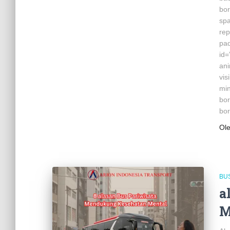
bor
sp
rep
pad
id=
ani
vis
min
bor
bor
Ol
BU
a
M