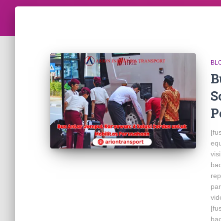
BL
B
S
P
[fu
equ
vis
bac
rep
par
vid
[fu
bac