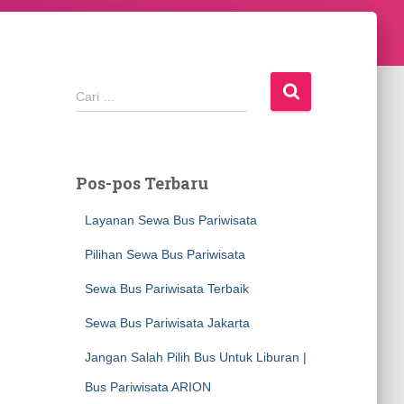
C
Cari …
a
r
i
u
Pos-pos Terbaru
n
t
Layanan Sewa Bus Pariwisata
u
k
Pilihan Sewa Bus Pariwisata
:
Sewa Bus Pariwisata Terbaik
Sewa Bus Pariwisata Jakarta
Jangan Salah Pilih Bus Untuk Liburan |
Bus Pariwisata ARION