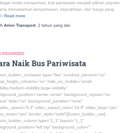
bagai moda transportasi, bus pariwisata menjadi pilihan populer
rena menawarkan kenyamanan, kepraktisan, dan harga yang
ih
Read more
eh
Arion Transport
,
2 tahun
yang lalu
CATEGORIZED
ara Naik Bus Pariwisata
sion_builder_container type=”flex” hundred_percent=”no”
al_height_columns=”no” hide_on_mobile=”small-
ibility,medium-visibility,large-visibility”
kground_position=”center center” background_repeat=”no-
eat” fade=”no” background_parallax=”none”
allax_speed=”0.3″ video_aspect_ratio=”16:9″ video_loop=”yes”
eo_mute=”yes” border_style=”solid”][fusion_builder_row]
sion_builder_column type=”1_1″ layout=”1_1″
kground_position=”left top” background_color=””