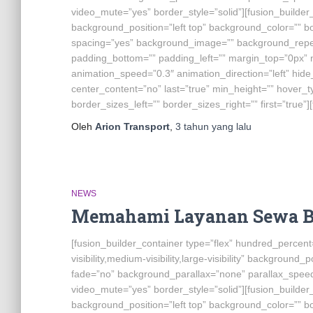
video_mute=”yes” border_style=”solid”][fusion_builde
background_position=”left top” background_color=”” bor
spacing=”yes” background_image=”” background_repea
padding_bottom=”” padding_left=”” margin_top=”0px” m
animation_speed=”0.3″ animation_direction=”left” hide_on
center_content=”no” last=”true” min_height=”” hover_
border_sizes_left=”” border_sizes_right=”” first=”true”]
Oleh
Arion Transport
,
3 tahun
yang lalu
NEWS
Memahami Layanan Sewa Bus
[fusion_builder_container type=”flex” hundred_perce
visibility,medium-visibility,large-visibility” backgrou
fade=”no” background_parallax=”none” parallax_speed
video_mute=”yes” border_style=”solid”][fusion_builde
background_position=”left top” background_color=”” bor