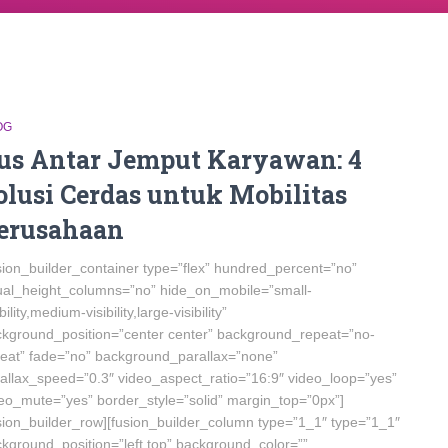
OG
us Antar Jemput Karyawan: 4
olusi Cerdas untuk Mobilitas
erusahaan
sion_builder_container type=”flex” hundred_percent=”no”
al_height_columns=”no” hide_on_mobile=”small-
ibility,medium-visibility,large-visibility”
kground_position=”center center” background_repeat=”no-
eat” fade=”no” background_parallax=”none”
allax_speed=”0.3″ video_aspect_ratio=”16:9″ video_loop=”yes”
eo_mute=”yes” border_style=”solid” margin_top=”0px”]
sion_builder_row][fusion_builder_column type=”1_1″ type=”1_1″
kground_position=”left top” background_color=””