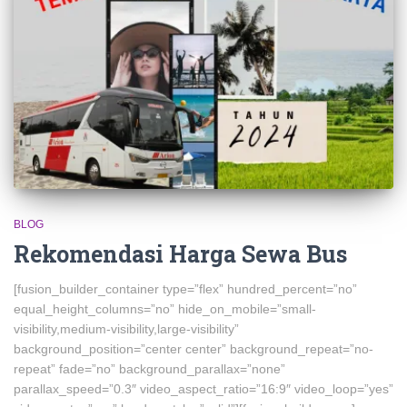
BLOG
Rekomendasi Harga Sewa Bus
[fusion_builder_container type=”flex” hundred_percent=”no”
equal_height_columns=”no” hide_on_mobile=”small-
visibility,medium-visibility,large-visibility”
background_position=”center center” background_repeat=”no-
repeat” fade=”no” background_parallax=”none”
parallax_speed=”0.3″ video_aspect_ratio=”16:9″ video_loop=”yes”