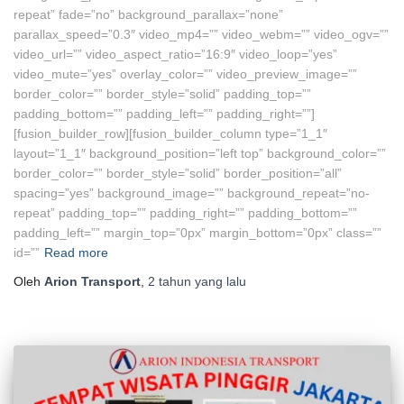
repeat” fade=”no” background_parallax=”none”
parallax_speed=”0.3″ video_mp4=”” video_webm=”” video_ogv=””
video_url=”” video_aspect_ratio=”16:9″ video_loop=”yes”
video_mute=”yes” overlay_color=”” video_preview_image=””
border_color=”” border_style=”solid” padding_top=””
padding_bottom=”” padding_left=”” padding_right=””]
[fusion_builder_row][fusion_builder_column type=”1_1″
layout=”1_1″ background_position=”left top” background_color=””
border_color=”” border_style=”solid” border_position=”all”
spacing=”yes” background_image=”” background_repeat=”no-
repeat” padding_top=”” padding_right=”” padding_bottom=””
padding_left=”” margin_top=”0px” margin_bottom=”0px” class=””
id=””
Read more
Oleh
Arion Transport
,
2 tahun
yang lalu