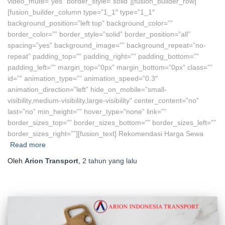
video_mute=”yes” border_style=”solid”][fusion_builder_row]
[fusion_builder_column type=”1_1″ type=”1_1″
background_position=”left top” background_color=””
border_color=”” border_style=”solid” border_position=”all”
spacing=”yes” background_image=”” background_repeat=”no-
repeat” padding_top=”” padding_right=”” padding_bottom=””
padding_left=”” margin_top=”0px” margin_bottom=”0px” class=””
id=”” animation_type=”” animation_speed=”0.3″
animation_direction=”left” hide_on_mobile=”small-
visibility,medium-visibility,large-visibility” center_content=”no”
last=”no” min_height=”” hover_type=”none” link=””
border_sizes_top=”” border_sizes_bottom=”” border_sizes_left=””
border_sizes_right=””][fusion_text] Rekomendasi Harga Sewa
Read more
Oleh
Arion Transport
,
2 tahun
yang lalu