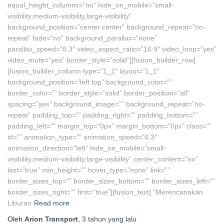
equal_height_columns=”no” hide_on_mobile=”small-
visibility,medium-visibility,large-visibility”
background_position=”center center” background_repeat=”no-
repeat” fade=”no” background_parallax=”none”
parallax_speed=”0.3″ video_aspect_ratio=”16:9″ video_loop=”yes”
video_mute=”yes” border_style=”solid”][fusion_builder_row]
[fusion_builder_column type=”1_1″ layout=”1_1″
background_position=”left top” background_color=””
border_color=”” border_style=”solid” border_position=”all”
spacing=”yes” background_image=”” background_repeat=”no-
repeat” padding_top=”” padding_right=”” padding_bottom=””
padding_left=”” margin_top=”0px” margin_bottom=”0px” class=””
id=”” animation_type=”” animation_speed=”0.3″
animation_direction=”left” hide_on_mobile=”small-
visibility,medium-visibility,large-visibility” center_content=”no”
last=”true” min_height=”” hover_type=”none” link=””
border_sizes_top=”” border_sizes_bottom=”” border_sizes_left=””
border_sizes_right=”” first=”true”][fusion_text] “Merencanakan
Liburan
Read more
Oleh
Arion Transport
,
3 tahun
yang lalu