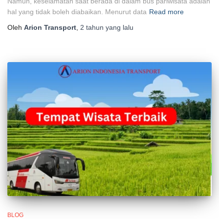
Namun, keselamatan saat berada di dalam bus pariwisata adalah
hal yang tidak boleh diabaikan. Menurut data
Read more
Oleh
Arion Transport
,
2 tahun
yang lalu
BLOG