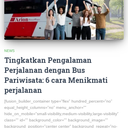
NEWS
Tingkatkan Pengalaman
Perjalanan dengan Bus
Pariwisata: 6 cara Menikmati
perjalanan
[fusion_builder_container type=”flex” hundred_percent=”no”
equal_height_columns=”no” menu_anchor=””
hide_on_mobile=”small-visibility,medium-visibility,large-visibility”
class=”” id=”” background_color=”” background_image=””
background_position=”center center” background_repeat=”no-