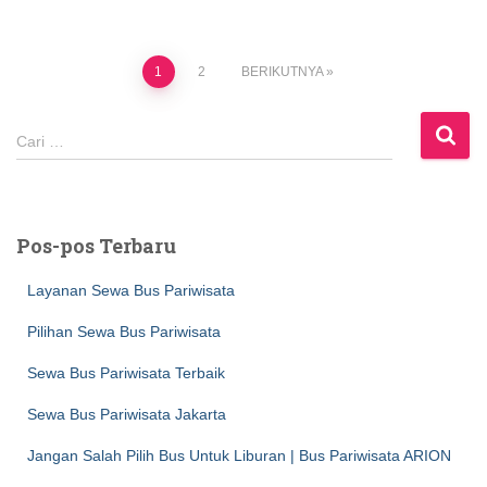
Paginasi
1
2
BERIKUTNYA
pos
C
Cari …
a
r
i
u
Pos-pos Terbaru
n
t
Layanan Sewa Bus Pariwisata
u
k
Pilihan Sewa Bus Pariwisata
:
Sewa Bus Pariwisata Terbaik
Sewa Bus Pariwisata Jakarta
Jangan Salah Pilih Bus Untuk Liburan | Bus Pariwisata ARION