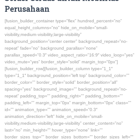
Perusahaan
[fusion_builder_container type=”flex” hundred_percent=”no”
equal_height_columns=”no” hide_on_mobile=”small-
visibility,medium-visibility,large-visibility”
background_position=”center center” background_repeat=”no-
repeat” fade=”no” background_parallax=”none”
parallax_speed=”0.3″ video_aspect_ratio=”16:9″ video_loop=”yes”
video_mute=”yes” border_style=”solid” margin_top=”0px”]
[fusion_builder_row][fusion_builder_column type=”1_1″
type=”1_1″ background_position=”left top” background_color=””
border_color=”” border_style=”solid” border_position=”all”
spacing=”yes” background_image=”” background_repeat=”no-
repeat” padding_top=”” padding_right=”” padding_bottom=””
padding_left=”” margin_top=”0px” margin_bottom=”0px” class=””
id=”” animation_type=”” animation_speed=”0.3″
animation_direction=”left” hide_on_mobile=”small-
visibility,medium-visibility,large-visibility” center_content=”no”
last=”no” min_height=”” hover_type=”none” link=””
border_sizes_top=”” border_sizes_bottom=”” border_sizes_left=””