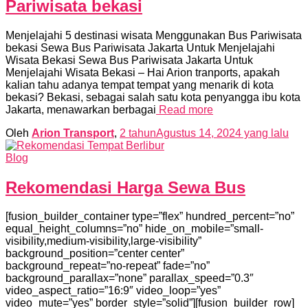
Pariwisata bekasi
Menjelajahi 5 destinasi wisata Menggunakan Bus Pariwisata
bekasi Sewa Bus Pariwisata Jakarta Untuk Menjelajahi
Wisata Bekasi Sewa Bus Pariwisata Jakarta Untuk
Menjelajahi Wisata Bekasi – Hai Arion tranports, apakah
kalian tahu adanya tempat tempat yang menarik di kota
bekasi? Bekasi, sebagai salah satu kota penyangga ibu kota
Jakarta, menawarkan berbagai
Read more
Oleh
Arion Transport
,
2 tahun
Agustus 14, 2024
yang lalu
Blog
Rekomendasi Harga Sewa Bus
[fusion_builder_container type=”flex” hundred_percent=”no”
equal_height_columns=”no” hide_on_mobile=”small-
visibility,medium-visibility,large-visibility”
background_position=”center center”
background_repeat=”no-repeat” fade=”no”
background_parallax=”none” parallax_speed=”0.3″
video_aspect_ratio=”16:9″ video_loop=”yes”
video_mute=”yes” border_style=”solid”][fusion_builder_row]