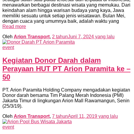
menawarkan berbagai destinasi wisata yang memukau. Dari
keindahan alam hingga warisan budaya yang kaya, Jawa
memiliki sesuatu untuk setiap jenis wisatawan. Bulan Mei,
dengan cuaca yang umumnya baik, adalah waktu yang
Read more
Oleh
Arion Transport
,
2 tahun
Juni 7, 2024
yang lalu
event
Kegiatan Donor Darah dalam
Perayaan HUT PT Arion Paramita ke –
50
PT. Arion Paramita Holding Company mengadakan kegiatan
Donor darah bersama Tim Palang Merah Indonesia (PMI)
Jakarta Timur di lingkungan Arion Mall Rawamangun, Senin
(25/3/19).
Oleh
Arion Transport
,
7 tahun
April 11, 2019
yang lalu
event