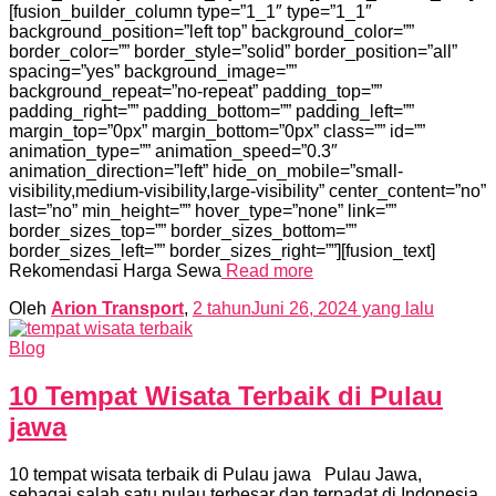
[fusion_builder_column type=”1_1″ type=”1_1″
background_position=”left top” background_color=””
border_color=”” border_style=”solid” border_position=”all”
spacing=”yes” background_image=””
background_repeat=”no-repeat” padding_top=””
padding_right=”” padding_bottom=”” padding_left=””
margin_top=”0px” margin_bottom=”0px” class=”” id=””
animation_type=”” animation_speed=”0.3″
animation_direction=”left” hide_on_mobile=”small-
visibility,medium-visibility,large-visibility” center_content=”no”
last=”no” min_height=”” hover_type=”none” link=””
border_sizes_top=”” border_sizes_bottom=””
border_sizes_left=”” border_sizes_right=””][fusion_text]
Rekomendasi Harga Sewa
Read more
Oleh
Arion Transport
,
2 tahun
Juni 26, 2024
yang lalu
Blog
10 Tempat Wisata Terbaik di Pulau
jawa
10 tempat wisata terbaik di Pulau jawa Pulau Jawa,
sebagai salah satu pulau terbesar dan terpadat di Indonesia,