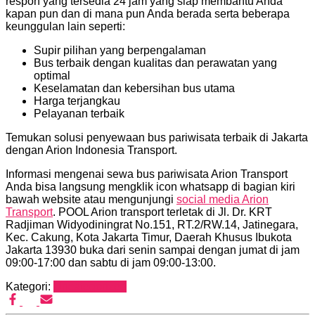
respon yang tersedia 24 jam yang siap membantu Anda
kapan pun dan di mana pun Anda berada serta beberapa
keunggulan lain seperti:
Supir pilihan yang berpengalaman
Bus terbaik dengan kualitas dan perawatan yang
optimal
Keselamatan dan kebersihan bus utama
Harga terjangkau
Pelayanan terbaik
Temukan solusi penyewaan bus pariwisata terbaik di Jakarta
dengan Arion Indonesia Transport.
Informasi mengenai sewa bus pariwisata Arion Transport
Anda bisa langsung mengklik icon whatsapp di bagian kiri
bawah website atau mengunjungi
social media Arion
Transport
. POOL Arion transport terletak di Jl. Dr. KRT
Radjiman Widyodiningrat No.151, RT.2/RW.14, Jatinegara,
Kec. Cakung, Kota Jakarta Timur, Daerah Khusus Ibukota
Jakarta 13930 buka dari senin sampai dengan jumat di jam
09:00-17:00 dan sabtu di jam 09:00-13:00.
Kategori:
Uncategorized