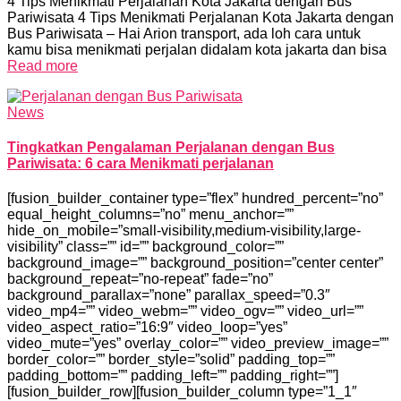
4 Tips Menikmati Perjalanan Kota Jakarta dengan Bus
Pariwisata 4 Tips Menikmati Perjalanan Kota Jakarta dengan
Bus Pariwisata – Hai Arion transport, ada loh cara untuk
kamu bisa menikmati perjalan didalam kota jakarta dan bisa
Read more
News
Tingkatkan Pengalaman Perjalanan dengan Bus
Pariwisata: 6 cara Menikmati perjalanan
[fusion_builder_container type=”flex” hundred_percent=”no”
equal_height_columns=”no” menu_anchor=””
hide_on_mobile=”small-visibility,medium-visibility,large-
visibility” class=”” id=”” background_color=””
background_image=”” background_position=”center center”
background_repeat=”no-repeat” fade=”no”
background_parallax=”none” parallax_speed=”0.3″
video_mp4=”” video_webm=”” video_ogv=”” video_url=””
video_aspect_ratio=”16:9″ video_loop=”yes”
video_mute=”yes” overlay_color=”” video_preview_image=””
border_color=”” border_style=”solid” padding_top=””
padding_bottom=”” padding_left=”” padding_right=””]
[fusion_builder_row][fusion_builder_column type=”1_1″