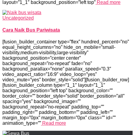
layout=”1_1″ background_position=”left top”
Read more
Uncategorized
Cara Naik Bus Pariwisata
[fusion_builder_container type=”flex” hundred_percent=”no”
equal_height_columns=”no” hide_on_mobile=”small-
visibility,medium-visibility,large-visibility”
background_position=”center center”
background_repeat=”no-repeat” fade=”no”
background_parallax=”none” parallax_speed=”0.3″
video_aspect_ratio=”16:9″ video_loop=”yes”
video_mute=”yes” border_style=”solid”][fusion_builder_row]
[fusion_builder_column type=”1_1″ layout=”1_1″
background_position=”left top” background_color=””
border_color=”” border_style=”solid” border_position=”all”
spacing=”yes” background_image=””
background_repeat=”no-repeat” padding_top=””
padding_right=”” padding_bottom=”” padding_left=””
margin_top=”0px” margin_bottom=”0px” class=”” id=””
animation_type=””
Read more