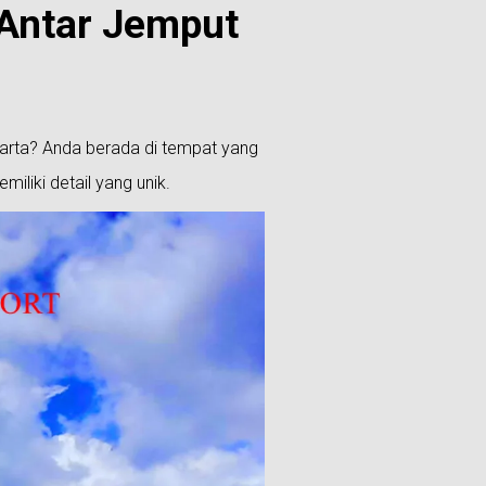
 Antar Jemput
arta? Anda berada di tempat yang
iliki detail yang unik.