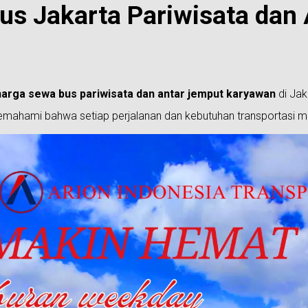
us Jakarta Pariwisata dan
harga sewa bus pariwisata dan antar jemput karyawan
di Jak
memahami bahwa setiap perjalanan dan kebutuhan transportasi mem