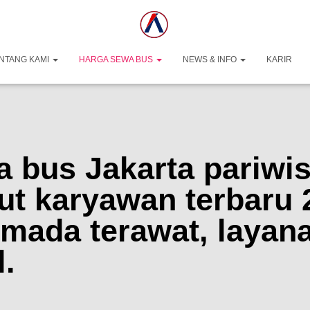
NTANG KAMI
HARGA SEWA BUS
NEWS & INFO
KARIR
 bus Jakarta pariwi
ut karyawan terbaru 
rmada terawat, layan
l.