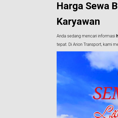
Harga Sewa B
Karyawan
Anda sedang mencari informasi
tepat. Di Arion Transport, kami 