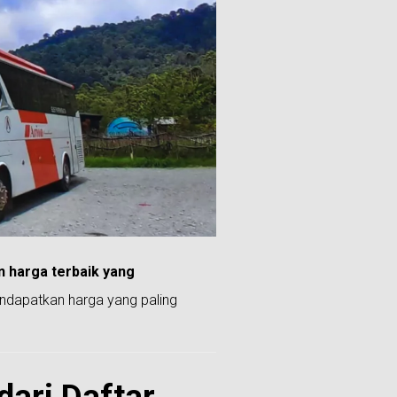
 harga terbaik yang
ndapatkan harga yang paling
ari Daftar